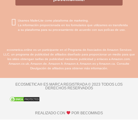
Usamos MailerLite como plataforma de marketing.
La información proporcionada en los formularios que utilizamos es transferida
a su plataforma para su procesamiento de acuerdo con sus polícas de uso.
ecosmetica.online es un participante en el Programa de Asociados de Amazon Services
LLC, un programa de publicidad de afiliados diseñado para proporcionar un medio para que
los sitios obtengan tarifas de publicidad mediante publicidad y enlaces a Amazon.com,
Amazon.co.uk, Amazon.de, Amazon.fr, Amazon.it, Amazon.es y Amazon.ca. Consulte
Divulgación de afiliados para obtener más información.
ECOSMETICA® ES MARCA REGISTRADA © 2023 TODOS LOS
DERECHOS RESERVADOS
REALIZADO CON
POR BECOMINDS