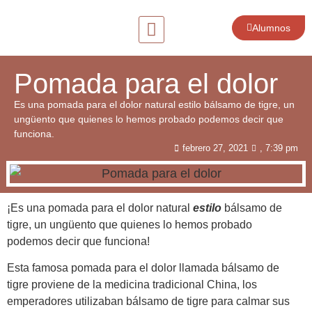
Alumnos
Cursos y talleres
Trabajemos juntas
Insumos y Belleza
Pomada para el dolor
Es una pomada para el dolor natural estilo bálsamo de tigre, un
ungüento que quienes lo hemos probado podemos decir que
funciona.
febrero 27, 2021
,
7:39 pm
¡Es una pomada para el dolor natural
estilo
bálsamo de
tigre, un ungüento que quienes lo hemos probado
podemos decir que funciona!
Esta famosa pomada para el dolor llamada bálsamo de
tigre proviene de la medicina tradicional China, los
emperadores utilizaban bálsamo de tigre para calmar sus